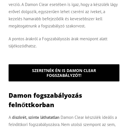
verzió. A Damon Clear esetében is igaz, hogy a készülék lágy
erővel dolgozik, egyszerűen lehet cseréni az íveket, a
kezelés hamarabb befejeződik és kevesebbszer kell
megátogatnunk a fogszabályzó szakorvost.
A pontos árakról a
Fogszabályozás árak
menüpont alatt
tájékozódhatsz.
SZERETNÉK ÉN IS DAMON CLEAR
FOGSZABÁLYZÓT!
Damon fogszabályozás
felnőttkorban
A
diszkrét, szinte láthatatlan
Damon Clear készülék ideális a
felnőttkori fogszabályozásra
. Nem utolsó szempont az sem,