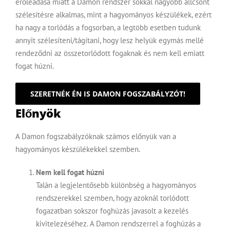
erőleadása miatt a Damon rendszer sokkal nagyobb állcsont
szélesítésre alkalmas, mint a hagyományos készülékek, ezért
ha nagy a torlódás a fogsorban, a legtöbb esetben tudunk
annyit szélesíteni/tágítani, hogy lesz helyük egymás mellé
rendeződni az összetorlódott fogaknak és nem kell emiatt
fogat húzni.
SZERETNÉK ÉN IS DAMON FOGSZABÁLYZÓT!
Előnyök
A Damon fogszabályzóknak számos előnyük van a
hagyományos készülékekkel szemben.
Nem kell fogat húzni
Talán a legjelentősebb különbség a hagyományos
rendszerekkel szemben, hogy azoknál torlódott
fogazatban sokszor foghúzás javasolt a kezelés
kivitelezéséhez. A Damon rendszerrel a foghúzás a