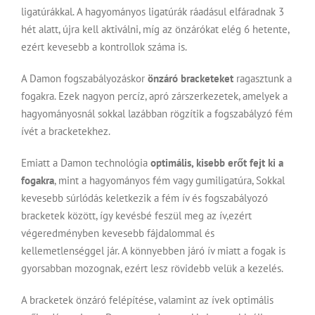
ligatúrákkal. A hagyományos ligatúrák ráadásul elfáradnak 3
hét alatt, újra kell aktiválni, míg az önzárókat elég 6 hetente,
ezért kevesebb a kontrollok száma is.
A Damon fogszabályozáskor
önzáró bracketeket
ragasztunk a
fogakra. Ezek nagyon percíz, apró zárszerkezetek, amelyek a
hagyományosnál sokkal lazábban rögzítik a
fogszabályzó
fém
ívét a bracketekhez.
Emiatt a Damon technológia
optimális, kisebb erőt fejt ki a
fogakra
, mint a hagyományos fém vagy gumiligatúra, Sokkal
kevesebb súrlódás keletkezik a fém ív és fogszabályozó
bracketek között, így kevésbé feszül meg az ív,ezért
végeredményben kevesebb fájdalommal és
kellemetlenséggel jár. A könnyebben járó ív miatt a fogak is
gyorsabban mozognak, ezért lesz rövidebb velük a kezelés.
A bracketek önzáró felépítése, valamint az ívek optimális