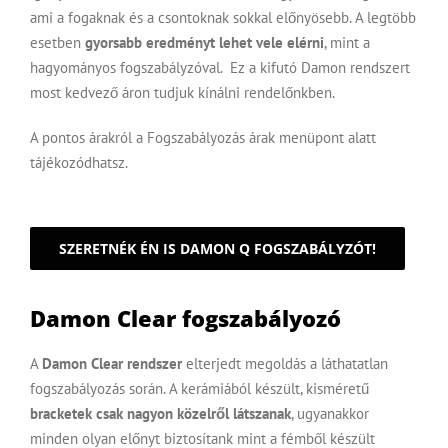
ami a fogaknak és a csontoknak sokkal előnyösebb. A legtöbb
esetben
gyorsabb eredményt lehet vele elérni
, mint a
hagyományos fogszabályzóval. Ez a kifutó Damon rendszert
most
kedvező áron
tudjuk kínálni rendelőnkben.
A pontos árakról a
Fogszabályozás árak
menüpont alatt
tájékozódhatsz.
SZERETNÉK ÉN IS DAMON Q FOGSZABÁLYZÓT!
Damon Clear fogszabályozó
A
Damon Clear rendszer
elterjedt megoldás a
láthatatlan
fogszabályozás
során. A kerámiából készült, kisméretű
bracketek csak nagyon közelről látszanak
, ugyanakkor
minden olyan előnyt biztosítank mint a fémből készült