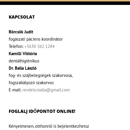
KAPCSOLAT
Börcsök Judit
fogászati páciens koordinátor
Telefon:
+3630 362 1284
Kamilli Viktória
dentálhigiénikus
Dr. Balla László
fog- és szájbetegségek szakorvosa,
fogszabályozó szakorvos
E-mail:
rendelo.balla@gmail.com
FOGLALJ IDŐPONTOT ONLINE!
Kényelmesen, otthonról is bejelentkezhetsz