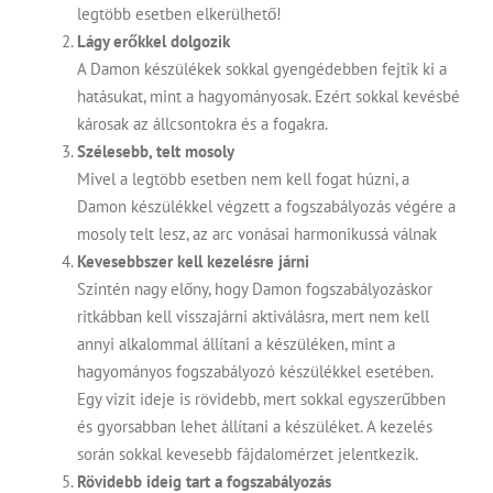
legtöbb esetben elkerülhető!
Lágy erőkkel dolgozik
A Damon készülékek sokkal gyengédebben fejtik ki a
hatásukat, mint a hagyományosak. Ezért sokkal kevésbé
károsak az állcsontokra és a fogakra.
Szélesebb, telt mosoly
Mivel a legtöbb esetben nem kell fogat húzni, a
Damon készülékkel végzett a fogszabályozás végére a
mosoly telt lesz, az arc vonásai harmonikussá válnak
Kevesebbszer kell kezelésre járni
Szintén nagy előny, hogy Damon fogszabályozáskor
ritkábban kell visszajárni aktiválásra, mert nem kell
annyi alkalommal állítani a készüléken, mint a
hagyományos fogszabályozó készülékkel esetében.
Egy vizit ideje is rövidebb, mert sokkal egyszerűbben
és gyorsabban lehet állítani a készüléket. A kezelés
során sokkal kevesebb fájdalomérzet jelentkezik.
Rövidebb ideig tart a fogszabályozás