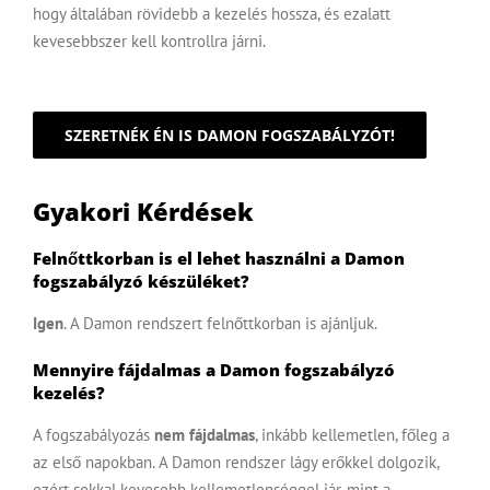
hogy általában rövidebb a kezelés hossza, és ezalatt
kevesebbszer kell kontrollra járni.
SZERETNÉK ÉN IS DAMON FOGSZABÁLYZÓT!
Gyakori Kérdések
Felnőttkorban is el lehet használni a Damon
fogszabályzó készüléket?
Igen
. A Damon rendszert felnőttkorban is ajánljuk.
Mennyire fájdalmas a Damon fogszabályzó
kezelés?
A fogszabályozás
nem fájdalmas
, inkább kellemetlen, főleg a
az első napokban. A Damon rendszer lágy erőkkel dolgozik,
ezért sokkal kevesebb kellemetlenséggel jár, mint a