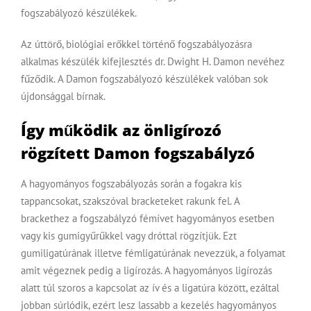
fogszabályozó készülékek.
Az úttörő, biológiai erőkkel történő fogszabályozásra
alkalmas készülék kifejlesztés
dr. Dwight H. Damon
nevéhez
fűződik. A Damon fogszabályozó készülékek valóban sok
újdonsággal bírnak.
Így működik az önligírozó
rögzített Damon fogszabályzó
A
hagyományos fogszabályozás
során a fogakra kis
tappancsokat, szakszóval bracketeket rakunk fel. A
brackethez a fogszabályzó fémívet hagyományos esetben
vagy kis gumigyűrűkkel vagy dróttal rögzítjük. Ezt
gumiligatúrának illetve fémligatúrának nevezzük, a folyamat
amit végeznek pedig a ligírozás. A hagyományos ligírozás
alatt túl szoros a kapcsolat az ív és a ligatúra között, ezáltal
jobban súrlódik, ezért lesz lassabb a kezelés hagyományos