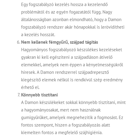
Egy fogszabályzó kezelés hossza a kezelendő
problémától és az egyén fogazatától függ. Nagy
általánosságban azonban elmondható, hogy a Damon
fogszabályzó rendszer akár hónapokkal is lerövidítheti
a kezelés hosszát.
Nem kellenek fémgyűrű, szájpad tágítás
Hagyományos fogszabályozó készülékes kezeléseket
gyakran ki kell egészíteni a szájpadláson átívelő
elemekkel, amelyek nem éppen a kényelmességükről
híresek. A Damon rendszerrel szájpadrepesztő
kiegészítő elemek nélkül is rendkívül szép eredmény
érhető el.
Könnyebb tisztítani
A Damon készülékeket sokkal könnyebb tisztítani, mint
a hagyományosakat, mert nem használnak
gumigyűrűket, amelyek megnehezítik a fogmosást. Ez
fontos szempont, hiszen a fogszabályozás alatt
kiemelten fontos a
megfelelő szájhigiénia
.