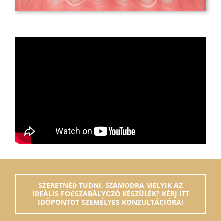
SZERETNÉD TUDNI, SZÁMODRA MELYIK AZ
IDEÁLIS FOGSZABÁLYOZÓ KÉSZÜLÉK? KÉRJ ITT
IDŐPONTOT SZEMÉLYES KONZULTÁCIÓRA!