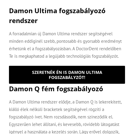
Damon Ultima fogszabályozó
rendszer
A forradalmian új
Damon Ultima rendszer
segítségével
minden eddiginél szebb, pontosabb és gyorsabb eredményt
érhetünk el a fogszabályozásban. A DoctorDent rendelőben
Te is megkaphatod a legújabb technológiás fogszabályzót.
SZERETNÉK ÉN IS DAMON ULTIMA
FOGSZABÁLYZÓT!
Damon Q fém fogszabályozó
A Damon Ultima rendszer elődje, a Damon Q is lekerekített,
kiálló élek nélküli bracketek segítségével rögzíti a
fogszabályzó ívet. Nem rozsdásodik, nem színeződik el.
Egyszerűen lehet állítani, és kevesebb, rövidebb látogatást
igényel a használata a kezelés során. Lágy erővel dolgozik,