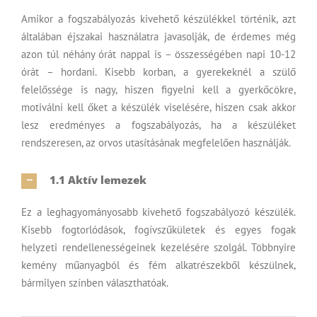
Amikor a
fogszabályozás
kivehető készülékkel történik, azt
általában éjszakai használatra javasolják, de érdemes még
azon túl néhány órát nappal is – összességében napi 10-12
órát – hordani. Kisebb korban, a gyerekeknél a szülő
felelőssége is nagy, hiszen figyelni kell a gyerkőcökre,
motiválni kell őket a készülék viselésére, hiszen csak akkor
lesz eredményes a fogszabályozás, ha a készüléket
rendszeresen, az orvos utasításának megfelelően használják.
1.1 Aktív lemezek
Ez a leghagyományosabb kivehető fogszabályozó készülék.
Kisebb fogtorlódások, fogívszűkületek és egyes fogak
helyzeti rendellenességeinek kezelésére szolgál. Többnyire
kemény műanyagból és fém alkatrészekből készülnek,
bármilyen színben választhatóak.