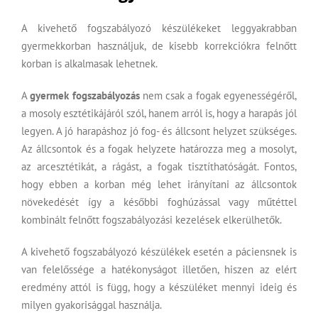
A kivehető fogszabályozó készülékeket leggyakrabban
gyermekkorban használjuk, de kisebb korrekciókra felnőtt
korban is alkalmasak lehetnek.
A
gyermek fogszabályozás
nem csak a fogak egyenességéről,
a mosoly esztétikájáról szól, hanem arról is, hogy a harapás jól
legyen. A jó harapáshoz jó fog- és állcsont helyzet szükséges.
Az állcsontok és a fogak helyzete határozza meg a mosolyt,
az arcesztétikát, a rágást, a fogak tisztíthatóságát. Fontos,
hogy ebben a korban még lehet irányítani az állcsontok
növekedését így a későbbi foghúzással vagy műtéttel
kombinált
felnőtt fogszabályozás
i kezelések elkerülhetők.
A
kivehető fogszabályozó
készülékek esetén a páciensnek is
van felelőssége a hatékonyságot illetően, hiszen az elért
eredmény attól is függ, hogy a készüléket mennyi ideig és
milyen gyakorisággal használja.