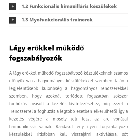
1.2 Funkcionális bimaxilláris készülékek
1.3 Myofunkcionális trainerek
Lágy erőkkel működő
fogszabályozók
A lágy erőkkel működő fogszabályozó készülékeknek számos
előnyük van a hagyományos készülékekkel szemben. Talán a
legjelentősebb különbség a hagyományos rendszerekkel
szemben, hogy azoknál torlódott fogazatban sokszor
foghúzás javasolt a kezelés kivitelezéséhez, míg ezzel a
rendszerrel a foghúzás a legtöbb esetben elkerülhető! Így a
kezelés végére a mosoly telt lesz, az arc vonásai
harmonikussá válnak. Ráadásul egy ilyen fogszabályozó
készülékkel ritkábban kell visszajárni aktiválásra, sőt