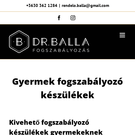
Skip
+3630 362 1284
|
rendelo.balla@gmail.com
to
Facebook
Instagram
content
Gyermek fogszabályozó
készülékek
Kivehető fogszabályozó
készülékek gyermekeknek