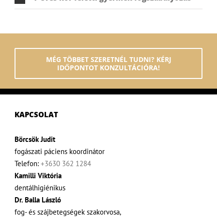
MÉG TÖBBET SZERETNÉL TUDNI? KÉRJ
IDŐPONTOT KONZULTÁCIÓRA!
KAPCSOLAT
Börcsök Judit
fogászati páciens koordinátor
Telefon:
+3630 362 1284
Kamilli Viktória
dentálhigiénikus
Dr. Balla László
fog- és szájbetegségek szakorvosa,