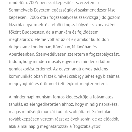
rendelőm. 2005-ben szakképesítést szereztem a
Semmelweis Egyetem egészségügyi szakmenedzser Msc
képzésén. 2006 óta ( fogszabályozás szakvizsga ) dolgozom
kizárólag gyermek- és felnőtt fogszabályzó szakorvosként
főként Budapesten, de a munkám és fejlődésem
meghatározó eleme volt az az öt év, amikor külföldön
dolgoztam: Londonban, Rómában, Milánóban és
Aberdeenben. Szenvedélyesen szeretem a fogszabályozást,
tudom, hogy minden mosoly egyéni és mindenki külön
gondoskodást érdemel. Az egyenrangú orvos-páciens
kommunikációban hiszek, mivel csak így lehet egy bizalmas,
megnyugtató és örömmel teli légkört megteremteni.
A mindennapi munkám fontos kiegészítője a folyamatos
tanulás, ez elengedhetetlen ahhoz, hogy mindig naprakész,
magas minőségű munkát tudjak szolgáltatni. Számtalan
továbbképzésen vettem részt az évek során, de az előadók,
akik a mai napig meghatározzák a “fogszabályzós”