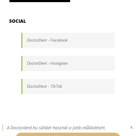
SOCIAL
DoctorDent - Facebook
DoctorDent - Instagram
DoctorDent - TikTok
©
2026 DoctorDent -
Fogszabályozás
-
Általános Adatkezelési Tájékoztató
x
A Doctordent.hu sütiket használ a jobb működésért.