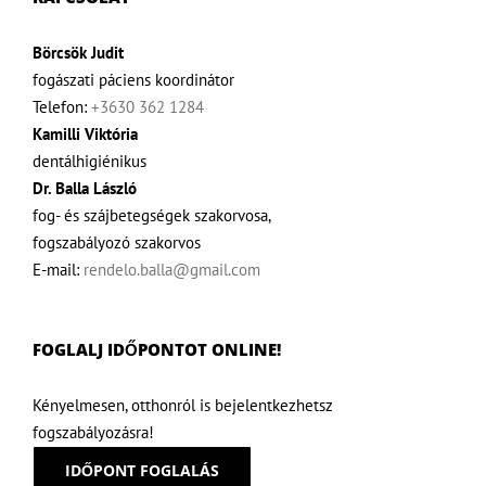
Börcsök Judit
fogászati páciens koordinátor
Telefon:
+3630 362 1284
Kamilli Viktória
dentálhigiénikus
Dr. Balla László
fog- és szájbetegségek szakorvosa,
fogszabályozó szakorvos
E-mail:
rendelo.balla@gmail.com
FOGLALJ IDŐPONTOT ONLINE!
Kényelmesen, otthonról is bejelentkezhetsz
fogszabályozásra!
IDŐPONT FOGLALÁS