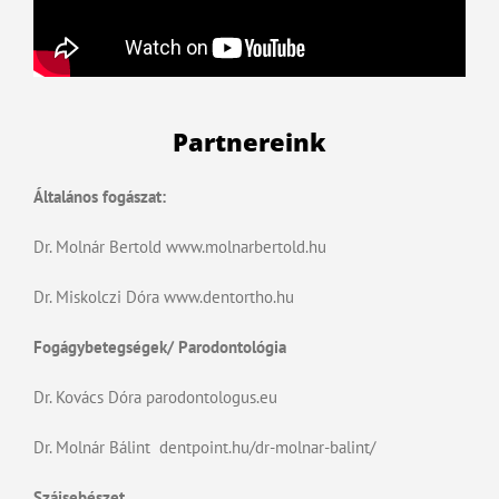
Partnereink
Általános fogászat:
Dr. Molnár Bertold
www.molnarbertold.hu
Dr. Miskolczi Dóra
www.dentortho.hu
Fogágybetegségek/ Parodontológia
Dr. Kovács Dóra
parodontologus.eu
Dr. Molnár Bálint
dentpoint.hu/dr-molnar-balint/
Szájsebészet